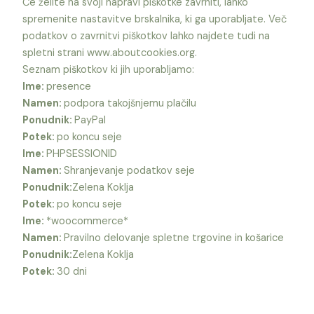
Če želite na svoji napravi piškotke zavrniti, lahko
spremenite nastavitve brskalnika, ki ga uporabljate. Več
podatkov o zavrnitvi piškotkov lahko najdete tudi na
spletni strani www.aboutcookies.org.
Seznam piškotkov ki jih uporabljamo:
Ime:
presence
Namen:
podpora takojšnjemu plačilu
Ponudnik:
PayPal
Potek:
po koncu seje
Ime:
PHPSESSIONID
Namen:
Shranjevanje podatkov seje
Ponudnik:
Zelena Koklja
Potek:
po koncu seje
Ime:
*woocommerce*
Namen:
Pravilno delovanje spletne trgovine in košarice
Ponudnik:
Zelena Koklja
Potek:
30 dni